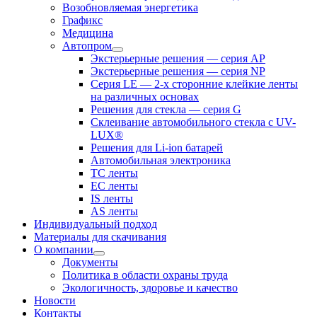
Возобновляемая энергетика
Графикс
Медицина
Автопром
Экстерьерные решения — серия AP
Экстерьерные решения — серия NP
Серия LE — 2-х сторонние клейкие ленты
на различных основах
Решения для стекла — серия G
Склеивание автомобильного стекла с UV-
LUX®
Решения для Li-ion батарей
Автомобильная электроника
ТС ленты
ЕС ленты
IS ленты
AS ленты
Индивидуальный подход
Материалы для скачивания
О компании
Документы
Политика в области охраны труда
Экологичность, здоровье и качество
Новости
Контакты