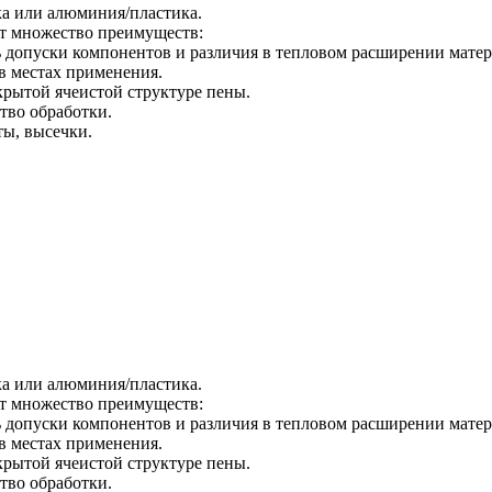
ка или алюминия/пластика.
т множество преимуществ:
ь допуски компонентов и различия в тепловом расширении матер
в местах применения.
рытой ячеистой структуре пены.
тво обработки.
ы, высечки.
ка или алюминия/пластика.
т множество преимуществ:
ь допуски компонентов и различия в тепловом расширении матер
в местах применения.
рытой ячеистой структуре пены.
тво обработки.