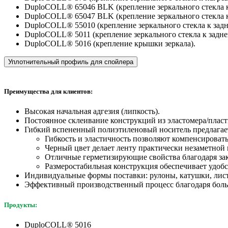
DuploCOLL® 65046 BLK (крепление зеркального стекла к 
DuploCOLL® 65047 BLK (крепление зеркального стекла к 
DuploCOLL® 55010 (крепление зеркального стекла к задн
DuploCOLL® 5011 (крепление зеркального стекла к задне
DuploCOLL® 5016 (крепление крышки зеркала).
Уплотнительный профиль для спойлера
Преимущества для клиентов:
Высокая начальная адгезия (липкость).
Постоянное склеивание конструкций из эластомера/пласт
Гибкий вспененный полиэтиленовый носитель предлагае
Гибкость и эластичность позволяют компенсироват
Черный цвет делает ленту практически незаметной 
Отличные герметизирующие свойства благодаря зак
Размеростабильная конструкция обеспечивает удобс
Индивидуальные формы поставки: рулоны, катушки, лист
Эффективный производственный процесс благодаря больш
Продукты:
DuploCOLL® 5016