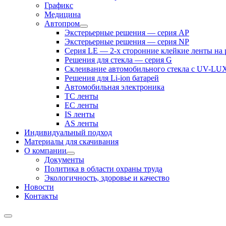
Графикс
Медицина
Автопром
Экстерьерные решения — серия AP
Экстерьерные решения — серия NP
Серия LE — 2-х сторонние клейкие ленты на
Решения для стекла — серия G
Склеивание автомобильного стекла с UV-LU
Решения для Li-ion батарей
Автомобильная электроника
ТС ленты
ЕС ленты
IS ленты
AS ленты
Индивидуальный подход
Материалы для скачивания
О компании
Документы
Политика в области охраны труда
Экологичность, здоровье и качество
Новости
Контакты