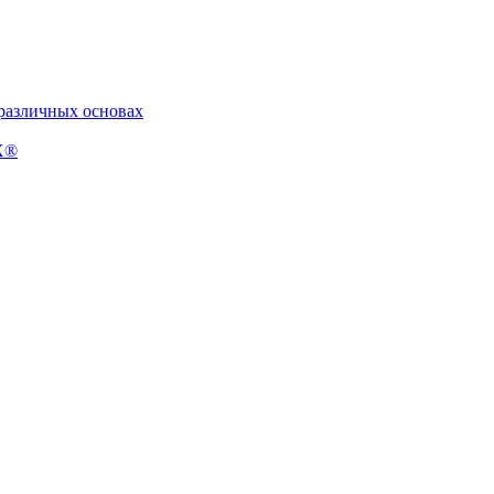
 различных основах
X®