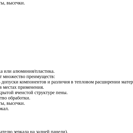
ы, высечки.
ка или алюминия/пластика.
т множество преимуществ:
ь допуски компонентов и различия в тепловом расширении матер
в местах применения.
рытой ячеистой структуре пены.
тво обработки.
ы, высечки.
кал.
телю зеркала на задней панели).