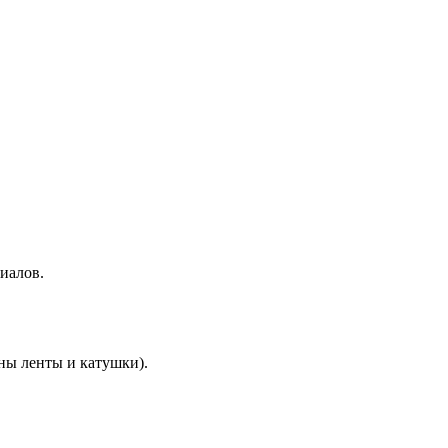
иалов.
ны ленты и катушки).