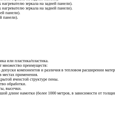
нагревателю зеркала на задней панели).
нагревателю зеркала на задней панели).
ей панели).
й панели).
ика или пластика/пластика.
т множество преимуществ:
ь допуски компонентов и различия в тепловом расширении матер
в местах применения.
рытой ячеистой структуре пены.
тво обработки.
ы, высечки.
ой длине намотки (более 1000 метров, в зависимости от толщи