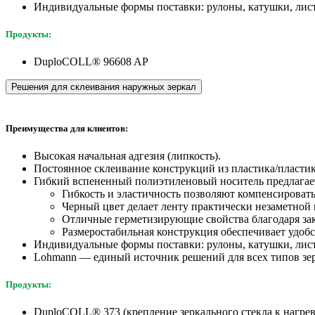
Индивидуальные формы поставки: рулоны, катушки, лист
Продукты:
DuploCOLL® 96608 AP
Решения для склеивания наружных зеркал
Преимущества для клиентов:
Высокая начальная адгезия (липкость).
Постоянное склеивание конструкций из пластика/пласти
Гибкий вспененный полиэтиленовый носитель предлагае
Гибкость и эластичность позволяют компенсироват
Черный цвет делает ленту практически незаметной 
Отличные герметизирующие свойства благодаря зак
Размеростабильная конструкция обеспечивает удобс
Индивидуальные формы поставки: рулоны, катушки, лист
Lohmann — единый источник решений для всех типов зер
Продукты:
DuploCOLL® 373 (крепление зеркального стекла к нагрева