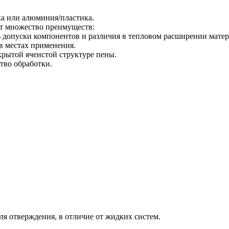
ка или алюминия/пластика.
т множество преимуществ:
ь допуски компонентов и различия в тепловом расширении матер
в местах применения.
рытой ячеистой структуре пены.
тво обработки.
для отверждения, в отличие от жидких систем.