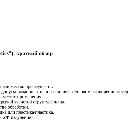
cs”): краткий обзор
т множество преимуществ:
ь допуски компонентов и различия в тепловом расширении матер
в местах применения.
рытой ячеистой структуре пены.
тво обработки.
ика или пластика/пластика.
 и УФ-излучению.